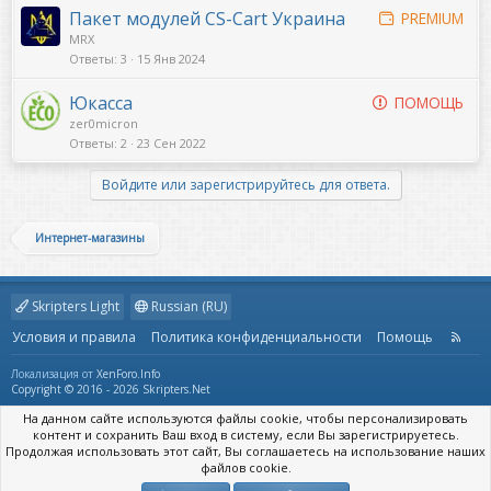
Пакет модулей CS-Cart Украина
PREMIUM
MRX
Ответы
3
15 Янв 2024
Юкасса
ПОМОЩЬ
zer0micron
Ответы
2
23 Сен 2022
Войдите или зарегистрируйтесь для ответа.
Интернет-магазины
Skripters Light
Russian (RU)
Условия и правила
Политика конфиденциальности
Помощь
R
S
S
Локализация от
XenForo.Info
Copyright © 2016 - 2026 Skripters.Net
На данном сайте используются файлы cookie, чтобы персонализировать
контент и сохранить Ваш вход в систему, если Вы зарегистрируетесь.
Продолжая использовать этот сайт, Вы соглашаетесь на использование наших
файлов cookie.