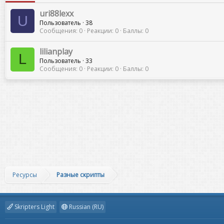
uri88lexx
U
Пользователь
·
38
Сообщения
0
Реакции
0
Баллы
0
lilianplay
L
Пользователь
·
33
Сообщения
0
Реакции
0
Баллы
0
Ресурсы
Разные скрипты
Skripters Light
Russian (RU)