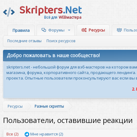
Skripters
.Net
Всё для
WEBмастера
Форумы
Ресурсы
Польз
Правила
Последние отзывы
Поиск ресурсов
Добро пожаловать в наше сообщество!
skripters.net - небольшой форум для вэб-мастеров на котором ва
магазина, форума, корпоративного сайта, продающего лендинга.
проекта. Опытные пользователи проконсультируют вас если вы вн
2.
Ресурсы
Разные скрипты
Пользователи, оставившие реакции
Все
(2)
Мне нравится
(2)