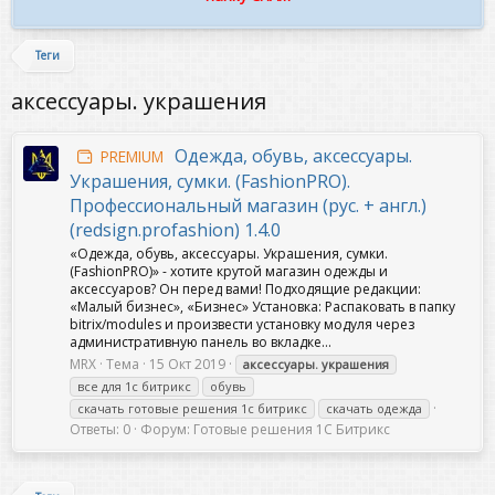
Теги
аксессуары. украшения
Одежда, обувь, аксессуары.
PREMIUM
Украшения, сумки. (FashionPRO).
Профессиональный магазин (рус. + англ.)
(redsign.profashion) 1.4.0
«Одежда, обувь, аксессуары. Украшения, сумки.
(FashionPRO)» - хотите крутой магазин одежды и
аксессуаров? Он перед вами! Подходящие редакции:
«Малый бизнес», «Бизнес» Установка: Распаковать в папку
bitrix/modules и произвести установку модуля через
административную панель во вкладке...
MRX
Тема
15 Окт 2019
аксессуары.
украшения
все для 1с битрикс
обувь
скачать готовые решения 1с битрикс
скачать одежда
Ответы: 0
Форум:
Готовые решения 1С Битрикс