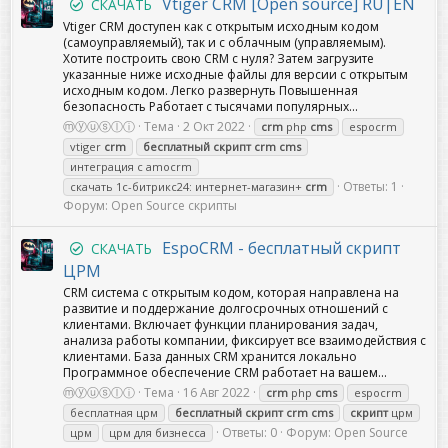
Vtiger CRM [Open source] RU|EN
СКАЧАТЬ
Vtiger CRM доступен как с открытым исходным кодом
(самоуправляемый), так и с облачным (управляемым).
Хотите построить свою CRM с нуля? Затем загрузите
указанные ниже исходные файлы для версии с открытым
исходным кодом. Легко развернуть Повышенная
безопасность Работает с тысячами популярных...
ⓜⓨⓤⓢⓛⓘ
Тема
2 Окт 2022
crm
php
cms
espocrm
vtiger
crm
бесплатный
скрипт
crm
cms
интеграция с amocrm
Ответы: 1
скачать 1с-битрикс24: интернет-магазин+
crm
Форум:
Open Source скрипты
EspoCRM - бесплатный скрипт
СКАЧАТЬ
ЦРМ
CRM система с открытым кодом, которая направлена на
развитие и поддержание долгосрочных отношений с
клиентами. Включает функции планирования задач,
анализа работы компании, фиксирует все взаимодействия с
клиентами. База данных CRM хранится локально
Программное обеспечение CRM работает на вашем...
ⓜⓨⓤⓢⓛⓘ
Тема
16 Авг 2022
crm
php
cms
espocrm
бесплатная црм
бесплатный
скрипт
crm
cms
скрипт
црм
Ответы: 0
Форум:
Open Source
црм
црм для бизнесса