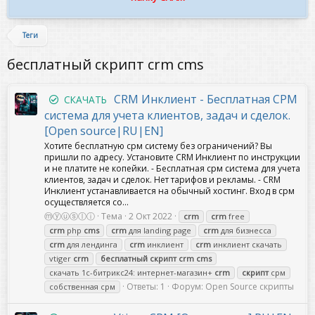
Теги
бесплатный скрипт crm cms
CRM Инклиент - Бесплатная СРМ
СКАЧАТЬ
система для учета клиентов, задач и сделок.
[Open source|RU|EN]
Хотите бесплатную срм систему без ограничений? Вы
пришли по адресу. Установите CRM Инклиент по инструкции
и не платите не копейки. - Бесплатная срм система для учета
клиентов, задач и сделок. Нет тарифов и рекламы. - CRM
Инклиент устанавливается на обычный хостинг. Вход в срм
осуществляется со...
ⓜⓨⓤⓢⓛⓘ
Тема
2 Окт 2022
crm
crm
free
crm
php
cms
crm
для landing page
crm
для бизнесса
crm
для лендинга
crm
инклиент
crm
инклиент скачать
vtiger
crm
бесплатный
скрипт
crm
cms
скачать 1с-битрикс24: интернет-магазин+
crm
скрипт
срм
Ответы: 1
Форум:
Open Source скрипты
собственная срм