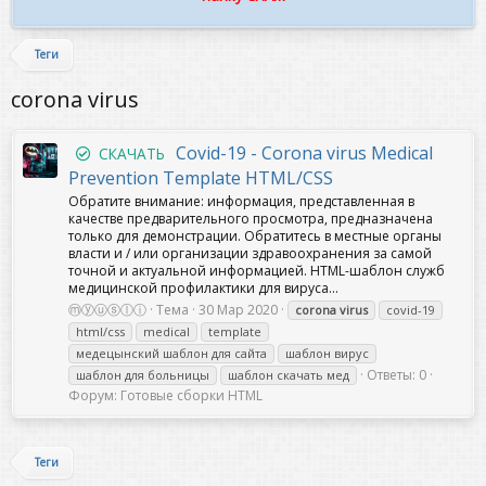
Теги
corona virus
Covid-19 - Corona virus Medical
СКАЧАТЬ
Prevention Template HTML/CSS
Обратите внимание: информация, представленная в
качестве предварительного просмотра, предназначена
только для демонстрации. Обратитесь в местные органы
власти и / или организации здравоохранения за самой
точной и актуальной информацией. HTML-шаблон служб
медицинской профилактики для вируса...
ⓜⓨⓤⓢⓛⓘ
Тема
30 Мар 2020
corona
virus
covid-19
html/css
medical
template
медецынский шаблон для сайта
шаблон вирус
Ответы: 0
шаблон для больницы
шаблон скачать мед
Форум:
Готовые сборки HTML
Теги