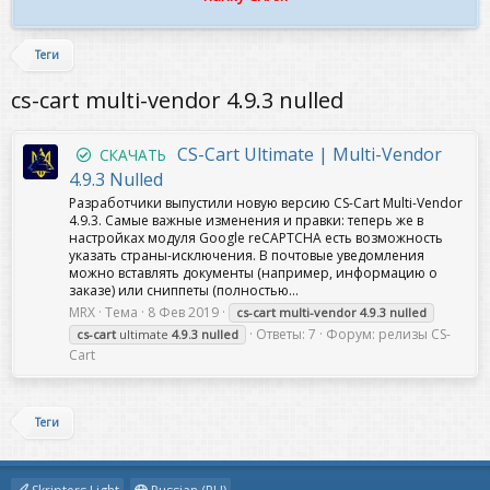
Теги
cs-cart multi-vendor 4.9.3 nulled
CS-Cart Ultimate | Multi-Vendor
СКАЧАТЬ
4.9.3 Nulled
Разработчики выпустили новую версию CS-Cart Multi-Vendor
4.9.3. Самые важные изменения и правки: теперь же в
настройках модуля Google reCAPTCHA есть возможность
указать страны-исключения. В почтовые уведомления
можно вставлять документы (например, информацию о
заказе) или сниппеты (полностью...
MRX
Тема
8 Фев 2019
cs-cart
multi-vendor
4.9.3
nulled
Ответы: 7
Форум:
релизы CS-
cs-cart
ultimate
4.9.3
nulled
Cart
Теги