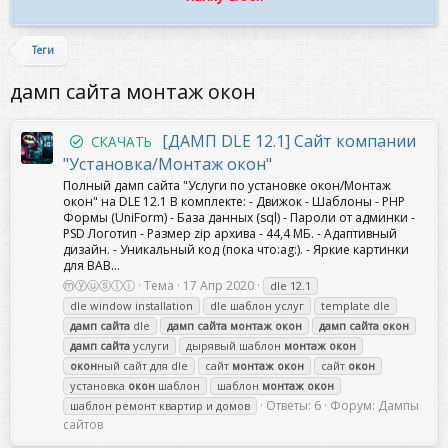
Теги
дамп сайта монтаж окон
[ДАМП DLE 12.1] Сайт компании
СКАЧАТЬ
"Установка/Монтаж окон"
Полный дамп сайта "Услуги по установке окон/Монтаж
окон" на DLE 12.1 В комплекте: - Движок - Шаблоны - PHP
Формы (UniForm) - База данных (sql) - Пароли от админки -
PSD Логотип - Размер zip архива - 44,4 МБ. - Адаптивный
дизайн. - Уникальный код (пока что:ag:). - Яркие картинки
для ВАВ...
ⓜⓨⓤⓢⓛⓘ
Тема
17 Апр 2020
dle 12.1
dle window installation
dle шаблон услуг
template dle
дамп
сайта
dle
дамп
сайта
монтаж
окон
дамп
сайта
окон
дамп
сайта
услуги
дырявый шаблон
монтаж
окон
окон
ный сайт для dle
сайт
монтаж
окон
сайт
окон
установка
окон
шаблон
шаблон
монтаж
окон
Ответы: 6
Форум:
Дампы
шаблон ремонт квартир и домов
сайтов