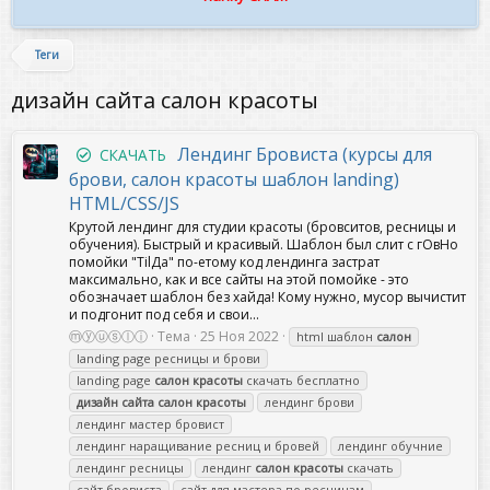
Теги
дизайн сайта салон красоты
Лендинг Бровиста (курсы для
СКАЧАТЬ
брови, салон красоты шаблон landing)
HTML/CSS/JS
Крутой лендинг для студии красоты (бровситов, ресницы и
обучения). Быстрый и красивый. Шаблон был слит с гОвНо
помойки "TilДa" по-етому код лендинга застрат
максимально, как и все сайты на этой помойке - это
обозначает шаблон без хайда! Кому нужно, мусор вычистит
и подгонит под себя и свои...
ⓜⓨⓤⓢⓛⓘ
Тема
25 Ноя 2022
html шаблон
салон
landing page ресницы и брови
landing page
салон
красоты
скачать бесплатно
дизайн
сайта
салон
красоты
лендинг брови
лендинг мастер бровист
лендинг наращивание ресниц и бровей
лендинг обучние
лендинг ресницы
лендинг
салон
красоты
скачать
сайт бровиста
сайт для мастера по ресницам