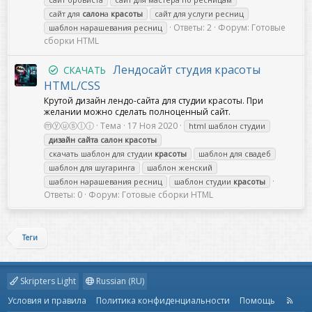
сайт для
салон
а
красоты
сайт для услуги ресниц
Ответы: 2
Форум:
Готовые
шаблон нарашевания ресниц
сборки HTML
Лендосайт студия красоты
СКАЧАТЬ
HTML/CSS
Крутой дизайн лендо-сайта для студии красоты. При
желании можно сделать полноценный сайт.
ⓜⓨⓤⓢⓛⓘ
Тема
17 Ноя 2020
html шаблон студии
дизайн
сайта
салон
красоты
скачать шаблон для студии
красоты
шаблон для свадеб
шаблон для шугаринга
шаблон женский
шаблон нарашевания ресниц
шаблон студии
красоты
Ответы: 0
Форум:
Готовые сборки HTML
Теги
Skripters Light
Russian (RU)
Условия и правила
Политика конфиденциальности
Помощь
R
S