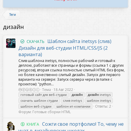
Теги
дизайн
Шаблон сайта inetsys (слив)
СКАЧАТЬ
Дизайн для веб-студии HTML/CSS/JS (2
варианта)
Слив шаблона inetsys, полностью рабочий и готовый к
деплою, работают все страницы и формы (ссылка 1 с других
ресурсов), вторая ссылка полностью слитый HTML без форм,
но более качественно слитый дизайн. Запуск для первого
варианта на сервере: Запуск сервера через (в папке с
проектом): "python...
ⓜⓨⓤⓢⓛⓘ
Тема
18 Авг 2022
готовый сайт для веб-студии
дизайн
дизайн
inetsys
скачать шаблон студии
слив inetsys
шаблон inetsys
Ответы: 2
шаблон веб-студии
шаблон ит-компании
Форум:
Готовые сборки HTML
Сожги свое портфолио! То, чему не
КНИГА
учат в дизайнерских школах.