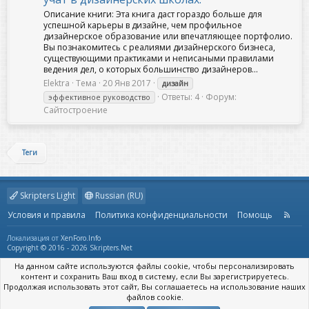
Описание книги: Эта книга даст гораздо больше для
успешной карьеры в дизайне, чем профильное
дизайнерское образование или впечатляющее портфолио.
Вы познакомитесь с реалиями дизайнерского бизнеса,
существующими практиками и неписаными правилами
ведения дел, о которых большинство дизайнеров...
Elektra
Тема
20 Янв 2017
дизайн
Ответы: 4
Форум:
эффективное руководство
Сайтостроение
Теги
Skripters Light
Russian (RU)
Условия и правила
Политика конфиденциальности
Помощь
R
S
S
Локализация от
XenForo.Info
Copyright © 2016 - 2026 Skripters.Net
На данном сайте используются файлы cookie, чтобы персонализировать
контент и сохранить Ваш вход в систему, если Вы зарегистрируетесь.
Продолжая использовать этот сайт, Вы соглашаетесь на использование наших
файлов cookie.