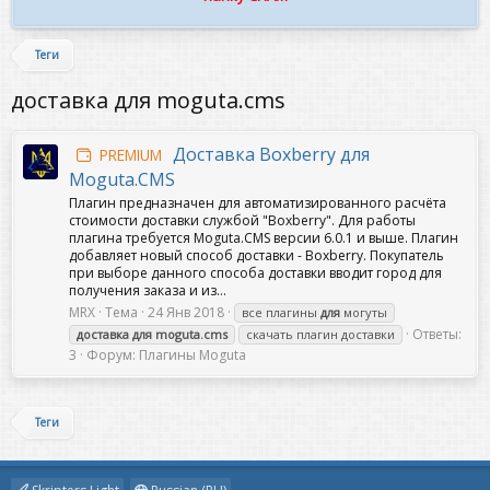
Теги
доставка для moguta.cms
Доставка Boxberry для
PREMIUM
Moguta.CMS
Плагин предназначен для автоматизированного расчёта
стоимости доставки службой "Boxberry". Для работы
плагина требуется Moguta.CMS версии 6.0.1 и выше. Плагин
добавляет новый способ доставки - Boxberry. Покупатель
при выборе данного способа доставки вводит город для
получения заказа и из...
MRX
Тема
24 Янв 2018
все плагины
для
могуты
Ответы:
доставка
для
moguta.cms
скачать плагин доставки
3
Форум:
Плагины Moguta
Теги