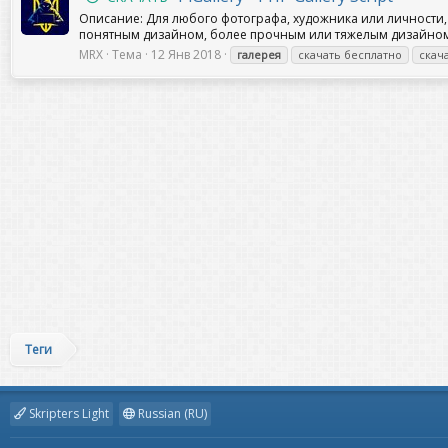
Описание: Для любого фотографа, художника или личности, н
понятным дизайном, более прочным или тяжелым дизайном, 
MRX
Тема
12 Янв 2018
галерея
скачать бесплатно
скач
Теги
Skripters Light
Russian (RU)