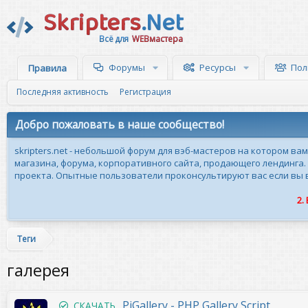
Skripters
.Net
Всё для
WEBмастера
Форумы
Ресурсы
Пол
Правила
Последняя активность
Регистрация
Добро пожаловать в наше сообщество!
skripters.net - небольшой форум для вэб-мастеров на котором ва
магазина, форума, корпоративного сайта, продающего лендинга.
проекта. Опытные пользователи проконсультируют вас если вы вн
2.
Теги
галерея
PiGallery - PHP Gallery Script
СКАЧАТЬ