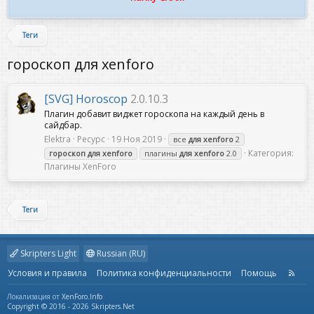
Теги
гороскоп для xenforo
[SVG] Horoscop
2.0.10.3
Плагин добавит виджет гороскопа на каждый день в
сайдбар.
Elektra
Ресурс
19 Ноя 2019
все
для
xenforo
2
Категория:
гороскоп
для
xenforo
плагины
для
xenforo
2.0
Плагины XenForo
Теги
Skripters Light
Russian (RU)
Условия и правила
Политика конфиденциальности
Помощь
R
S
S
Локализация от
XenForo.Info
Copyright © 2016 - 2026 Skripters.Net