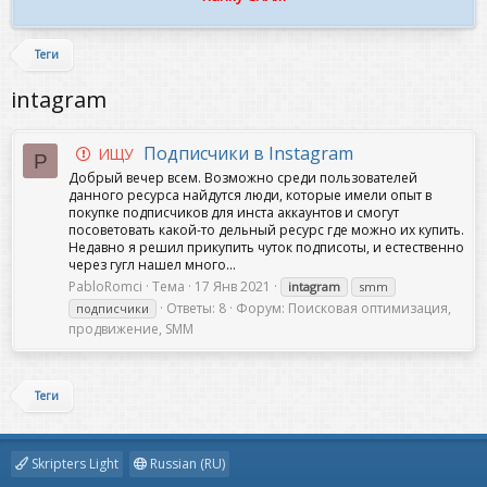
Теги
intagram
Подписчики в Instagram
ИЩУ
P
Добрый вечер всем. Возможно среди пользователей
данного ресурса найдутся люди, которые имели опыт в
покупке подписчиков для инста аккаунтов и смогут
посоветовать какой-то дельный ресурс где можно их купить.
Недавно я решил прикупить чуток подписоты, и естественно
через гугл нашел много...
PabloRomci
Тема
17 Янв 2021
intagram
smm
Ответы: 8
Форум:
Поисковая оптимизация,
подписчики
продвижение, SMM
Теги
Skripters Light
Russian (RU)