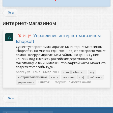
Теги
интернет-магазином
Управление интернет магазином
ИЩУ
A
Ishopsoft
Существует программа Управления интернет Магазином
Ishopsoft.ru По мне так единственная, кто так просто может
помочь юзеру с управлением сайтом. Но ценник у них
конский под 100 тысяч российских деревянных за
максималку. А в минималке нет складской части. Может кто
подскажет способы куда...
Andrey-ya
Тема
4 Мар 2017
crm
ishopsoft
key
интернет-магазином
ключ
лечение
софт
таблетка
Ответы: 0
Форум:
Помогите найти
управление
Теги