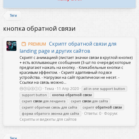
Теги
кнопка обратной связи
Скрипт обратной связи для
PREMIUM
landing page и других сайтов
Скрипт с анимацией (листает значки связи в круглой кнопке)
+ есть всплывающее сообщения (3-шт по очереди) которые
предлагают нажать на кнопку. - Кликабельные кнопки с
красивым эффектом. - Скрипт адаптивный под все
устройства. - Нагрузки на сайт практически не несет. -
Ссылки на связь можно...
ⓜⓨⓤⓢⓛⓘ
Тема
11 Апр 2020
all in one support button
support button
кнопка
обратной
связи
скрип
связи
для лендинга
скрип
связи
для сайта
скрипт обратная связь для сайта
скрипт
обратной
связи
Ответы: 0
Форум:
форма обратого звонка для сайта
Скрипты и виджеты для сайтов
Теги