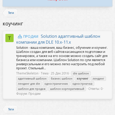
Теги
коучинг
Solution адаптивный шаблон
ПРОДАМ
T
компании для DLE 10.x-11.x
Solution - ваша компания, ваш бизнес, обучение и коучинг.
Шаблон создан для веб-сайтов касающихся подготовки и
тренировок, а также на его основе можно создать сайт для
бизнеса или компании. Шаблон Solution по сути является
универсальным и его можно легко настроить под любой
проект. Стильный...
ThemeSkeleton
Тема
25 Дек 2016
dle шаблон
адаптивный шаблон
бизнес шаблон
коучинг
лендинг
лендинг для dle
одностраничник
однострничка
Ответы: 0
шаблон для продаж
шаблон корпоративный
Форум:
Продам
Теги