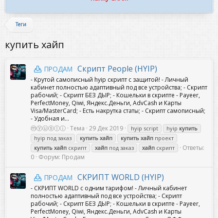
Теги
купить хайп
Скрипт People (HYIP)
ПРОДАМ
- Крутой самописный hyip скрипт с защитой! - Личный
кабинет полностью адаптивный под все устройства; - Скрипт
рабочий; - Скрипт БЕЗ ДЫР; - Кошельки в скрипте - Payeer,
PerfectMoney, Qiwi, Яндекс.Деньги, AdvCash и Карты
Visa/MasterCard; - Есть накрутка статы; - Скрипт самописный;
- Удобная и...
ⓜⓨⓤⓢⓛⓘ
Тема
29 Дек 2019
hyip script
hyip
купить
hyip под заказ
купить
хайп
купить
хайп
проект
Ответы:
купить
хайп
скрипт
хайп
под заказ
хайп
скрипт
0
Форум:
Продам
СКРИПТ WORLD (HYIP)
ПРОДАМ
- СКРИПТ WORLD с одним тарифом! - Личный кабинет
полностью адаптивный под все устройства; - Скрипт
рабочий; - Скрипт БЕЗ ДЫР; - Кошельки в скрипте - Payeer,
PerfectMoney, Qiwi, Яндекс.Деньги, AdvCash и Карты