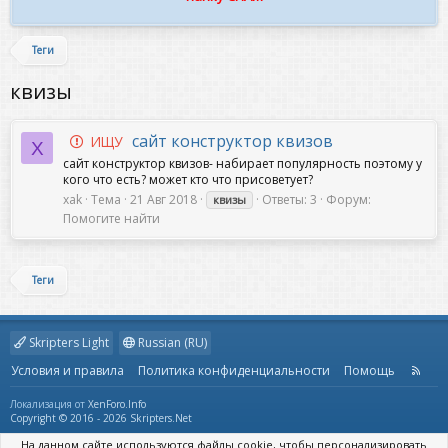
Теги
квизы
сайт конструктор квизов
ИЩУ
X
сайт конструктор квизов- набирает популярность поэтому у
кого что есть? может кто что присоветует?
xak
Тема
21 Авг 2018
Ответы: 3
Форум:
квизы
Помогите найти
Теги
Skripters Light
Russian (RU)
Условия и правила
Политика конфиденциальности
Помощь
R
S
S
Локализация от
XenForo.Info
Copyright © 2016 - 2026 Skripters.Net
На данном сайте используются файлы cookie, чтобы персонализировать