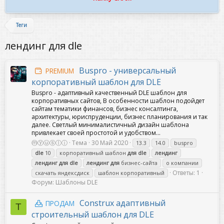
Теги
лендинг для dle
Buspro - универсальный
PREMIUM
корпоративный шаблон для DLE
Buspro - адаптивный качественный DLE шаблон для
корпоративных сайтов, В особенности шаблон подойдет
сайтам тематики финансов, бизнес консалтинга,
архитектуры, юриспруденции, бизнес планирования и так
далее. Светлый минималистичный дизайн шаблона
привлекает своей простотой и удобством...
ⓜⓨⓤⓢⓛⓘ
Тема
30 Май 2020
13.3
14.0
buspro
dle
10
корпоративный шаблон
для
dle
лендинг
лендинг
для
dle
лендинг
для
бизнес-сайта
о компании
Ответы: 1
скачать яндексдиск
шаблон корпоративный
Форум:
Шаблоны DLE
Construx адаптивный
ПРОДАМ
T
строительный шаблон для DLE