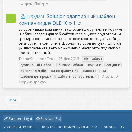
Форум:
Продам
Solution адаптивный шаблон
ПРОДАМ
T
компании для DLE 10.x-11.x
Solution - ваша компания, ваш бизнес, обучение и коучинг.
Шаблон создан для веб-сайтов касающихся подготовки и
тренировок, а также на его основе можно создать сайт для
бизнеса или компании. Шаблон Solution по сути является
универсальным и его можно легко настроить под любой
проект. Стильный...
ThemeSkeleton
Тема
25 Дек 2016
dle
шаблон
адаптивный шаблон
бизнес шаблон
коучинг
лендинг
лендинг
для
dle
одностраничник
однострничка
Ответы: 0
шаблон
для
продаж
шаблон корпоративный
Форум:
Продам
Теги
Skripters Light
Russian (RU)
Условия и правила
Политика конфиденциальности
Помощь
R
S