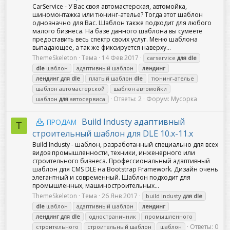
CarService - У Вас своя автомастерская, автомойка,
шиномонтажка или тюнинг-ателье? Тогда этот шаблон
однозначно для Вас. Шаблон также подходит для любого
малого бизнеса. На базе данного шаблона вы сумеете
предоставить весь спектр своих услуг. Меню шаблона
выпадающее, а так же фиксируется наверху...
ThemeSkeleton
Тема
14 Фев 2017
carservice
для
dle
dle
шаблон
адаптивный шаблон
лендинг
лендинг
для
dle
платый шаблон
dle
тюнинг-ателье
шаблон автомастерской
шаблон автомойки
Ответы: 2
Форум:
Мусорка
шаблон
для
автосервиса
Build Industy адаптивный
ПРОДАМ
T
строительный шаблон для DLE 10.x-11.x
Build Industy - шаблон, разработанный специально для всех
видов промышленности, техники, инженерного или
строительного бизнеса. Профессиональный адаптивный
шаблон для CMS DLE на Bootstrap Framework. Дизайн очень
элегантный и современный. Шаблон подходит для
промышленных, машиностроительных...
ThemeSkeleton
Тема
26 Янв 2017
build industy
для
dle
dle
шаблон
адаптивный шаблон
лендинг
лендинг
для
dle
одностраничник
промышленного
Ответы: 0
строительного
строительный шаблон
шаблон