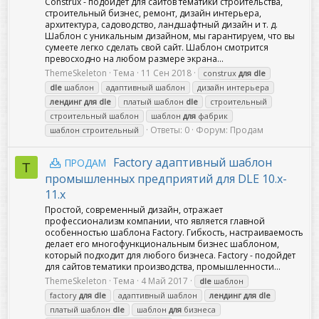
Construx - подойдет для сайтов тематики строительства,
строительный бизнес, ремонт, дизайн интерьера,
архитектура, садоводство, ландшафтный дизайн и т. д.
Шаблон с уникальным дизайном, мы гарантируем, что вы
сумеете легко сделать свой сайт. Шаблон смотрится
превосходно на любом размере экрана...
ThemeSkeleton
Тема
11 Сен 2018
construx
для
dle
dle
шаблон
адаптивный шаблон
дизайн интерьера
лендинг
для
dle
платый шаблон
dle
строительный
строительный шаблон
шаблон
для
фабрик
Ответы: 0
Форум:
Продам
шаблон строительный
Factory адаптивный шаблон
ПРОДАМ
T
промышленных предприятий для DLE 10.x-
11.x
Простой, современный дизайн, отражает
профессионализм компании, что является главной
особенностью шаблона Factory. Гибкость, настраиваемость
делает его многофункциональным бизнес шаблоном,
который подходит для любого бизнеса. Factory - подойдет
для сайтов тематики производства, промышленности...
ThemeSkeleton
Тема
4 Май 2017
dle
шаблон
factory
для
dle
адаптивный шаблон
лендинг
для
dle
платый шаблон
dle
шаблон
для
бизнеса