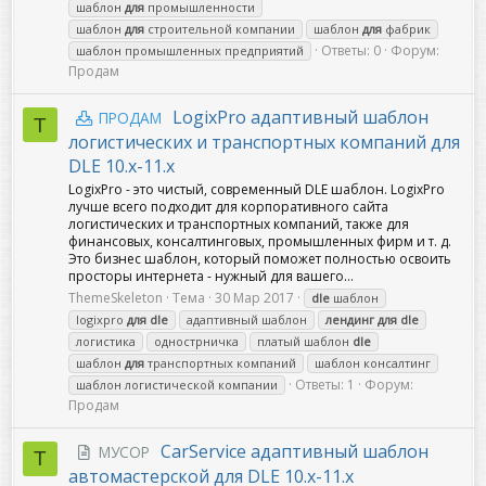
шаблон
для
промышленности
шаблон
для
строительной компании
шаблон
для
фабрик
Ответы: 0
Форум:
шаблон промышленных предприятий
Продам
LogixPro адаптивный шаблон
ПРОДАМ
T
логистических и транспортных компаний для
DLE 10.x-11.x
LogixPro - это чистый, современный DLE шаблон. LogixPro
лучше всего подходит для корпоративного сайта
логистических и транспортных компаний, также для
финансовых, консалтинговых, промышленных фирм и т. д.
Это бизнес шаблон, который поможет полностью освоить
просторы интернета - нужный для вашего...
ThemeSkeleton
Тема
30 Мар 2017
dle
шаблон
logixpro
для
dle
адаптивный шаблон
лендинг
для
dle
логистика
однострничка
платый шаблон
dle
шаблон
для
транспортных компаний
шаблон консалтинг
Ответы: 1
Форум:
шаблон логистической компании
Продам
CarService адаптивный шаблон
МУСОР
T
автомастерской для DLE 10.x-11.x