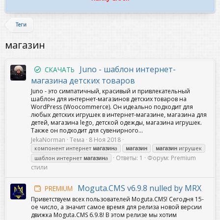
Теги
магазин
Juno - шаблон интернет-
СКАЧАТЬ
магазина детских товаров
Juno - это симпатичный, красивый и привлекательный
шаблон для интернет-магазинов детских товаров на
WordPress (Woocommerce). Он идеально подходит для
любых детских игрушек в интернет-магазине, магазина для
детей, магазина lego, детской одежды, магазина игрушек.
Также он подходит для сувенирного...
JekaNorman
Тема
8 Ноя 2018
компонент интернет
магазин
а
магазин
магазин
игрушек
Ответы: 1
Форум:
Premium
шаблон интернет
магазин
а
стили
Moguta.CMS v6.9.8 nulled by MRX
PREMIUM
Приветствуем всех пользователей Moguta.CMS! Сегодня 15-
ое число, а значит самое время для релиза новой версии
движка Moguta.CMS 6.9.8! В этом релизе мы хотим