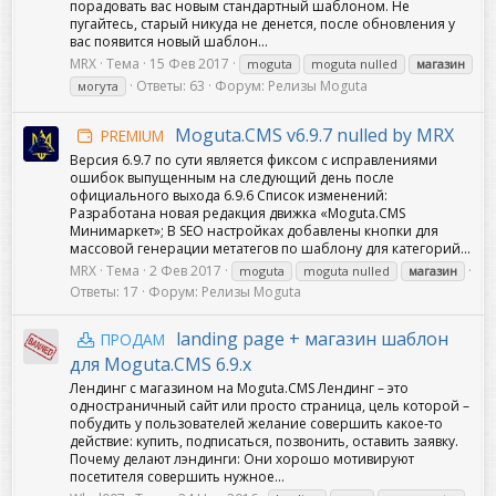
порадовать вас новым стандартный шаблоном. Не
пугайтесь, старый никуда не денется, после обновления у
вас появится новый шаблон...
MRX
Тема
15 Фев 2017
moguta
moguta nulled
магазин
Ответы: 63
Форум:
Релизы Moguta
могута
Moguta.CMS v6.9.7 nulled by MRX
PREMIUM
Версия 6.9.7 по сути является фиксом с исправлениями
ошибок выпущенным на следующий день после
официального выхода 6.9.6 Список изменений:
Разработана новая редакция движка «Moguta.CMS
Минимаркет»; В SEO настройках добавлены кнопки для
массовой генерации метатегов по шаблону для категорий...
MRX
Тема
2 Фев 2017
moguta
moguta nulled
магазин
Ответы: 17
Форум:
Релизы Moguta
landing page + магазин шаблон
ПРОДАМ
для Moguta.CMS 6.9.x
Лендинг с магазином на Moguta.CMS Лендинг – это
одностраничный сайт или просто страница, цель которой –
побудить у пользователей желание совершить какое-то
действие: купить, подписаться, позвонить, оставить заявку.
Почему делают лэндинги: Они хорошо мотивируют
посетителя совершить нужное...