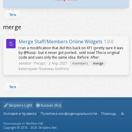
Теги
merge
Merge Staff/Members Online Widgets
1.0.0
S
I ran a modification that did this back on XF1 (pretty sure it was
by @Russ) - but it never got ported.. until now! This is original
code and uses only the same idea. Before: After:
senator
Ресурс
2 Апр 2021
members
merge
Категория:
Плагины XenForo
Теги
Skripters Light
Russian (RU)
Условия и правила
Политика конфиденциальности
Помощь
R
S
S
Локализация от
XenForo.Info
Copyright © 2016 - 2026 Skripters.Net