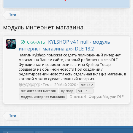
Теги
модуль интернет магазина
KYLSHOP v4.1 null - модуль
СКАЧАТЬ
интернет магазина для DLE 13.2
Плагин Kylshop поможет создать полноценный интернет
магазин на Вашем сайте, который работает на cms DLE.
Функционал и возможности плагина Kylshop Товар
создается из обычной новости При создании /
редактировании новости есть отдельная вкладка магазин, в
которой можно сделать платный товар из...
ⓜⓨⓤⓢⓛⓘ
Тема
20 Май 2020
dle 13.2
dle
интернет
магазин
kylshop
v4.1 null
Ответы: 4
Форум:
Модули DLE
модуль
интернет
магазина
Теги