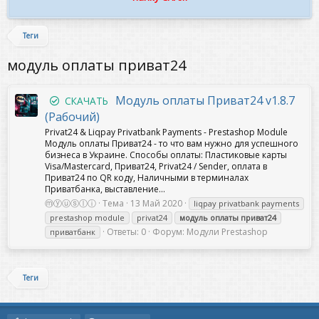
Теги
модуль оплаты приват24
Модуль оплаты Приват24 v1.8.7
СКАЧАТЬ
(Рабочий)
Privat24 & Liqpay Privatbank Payments - Prestashop Module
Модуль оплаты Приват24 - то что вам нужно для успешного
бизнеса в Украине. Cпособы оплаты: Пластиковые карты
Visa/Mastercard, Приват24, Privat24 / Sender, оплата в
Приват24 по QR коду, Наличными в терминалах
Приватбанка, выставление...
ⓜⓨⓤⓢⓛⓘ
Тема
13 Май 2020
liqpay privatbank payments
prestashop module
privat24
модуль
оплаты
приват24
Ответы: 0
Форум:
Модули Prestashop
приватбанк
Теги