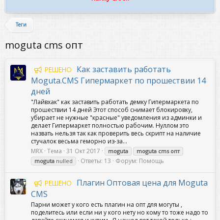
Теги
moguta cms опт
Как заставить работать
РЕШЕНО
Moguta.CMS Гипермаркет по прошествии 14
дней
"Лайвхак" как заставить работать демку Гипермаркета по
прошествии 14 дней Этот способ снимает блокировку,
убирает не нужные "красные" уведомления из админки и
делает Гипермаркет полностью рабочим. Нуллом это
назвать нельзя так как проверить весь скрипт на наличие
стучалок весьма геморно из-за...
MRX
Тема
31 Окт 2017
moguta
moguta
cms
опт
Ответы: 13
Форум:
Помощь
moguta
nulled
Плагин Оптовая цена для Moguta
РЕШЕНО
CMS
Парни может у кого есть плагин на опт для могуты ,
поделитесь или если ни у кого нету но кому то тоже надо то