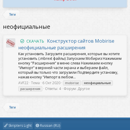
Теги
неофициальные
Конструктор сайтов Mobirise
СКАЧАТЬ
неофициальные расширения
Как установить Загрузите расширения, которые вы хотите
установить (.mbrext файлы) Запускаем Мобириз Нажимаем
кнопку "Расширения" в меню слева Нажимаем кнопку
"Импорт" в верхней части экрана и выбераем файл,
который вы только что загрузили Подтвердите установку,
нажав кнопку "Импорт в любом...
AVF22
Тема
6 Окт 2020
mobirise
неофициальные
Ответы: 4
Форум:
Другое
расширения
Теги
Skripters Light
Russian (RU)