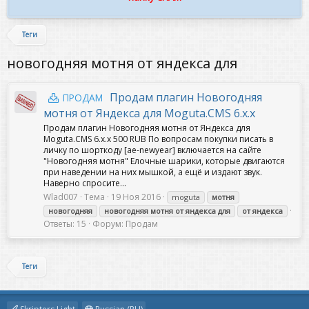
Теги
новогодняя мотня от яндекса для
Продам плагин Новогодняя
ПРОДАМ
мотня от Яндекса для Moguta.CMS 6.x.x
Продам плагин Новогодняя мотня от Яндекса для
Moguta.CMS 6.x.x 500 RUB По вопросам покупки писать в
личку по шорткоду [ae-newyear] включается на сайте
"Новогодняя мотня" Елочные шарики, которые двигаются
при наведении на них мышкой, а ещё и издают звук.
Наверно спросите...
Wlad007
Тема
19 Ноя 2016
moguta
мотня
новогодняя
новогодняя
мотня
от
яндекса
для
от
яндекса
Ответы: 15
Форум:
Продам
Теги