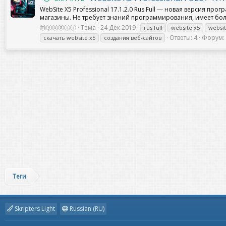
WebSite X5 Professional 17.1.2.0 Rus Full — новая версия п
магазины. Не требует знаний программирования, имеет более
ⓜⓨⓤⓢⓛⓘ
Тема
24 Дек 2019
rus full
website x5
websit
Ответы: 4
Форум:
скачать website x5
создания веб-сайтов
Теги
Skripters Light
Russian (RU)