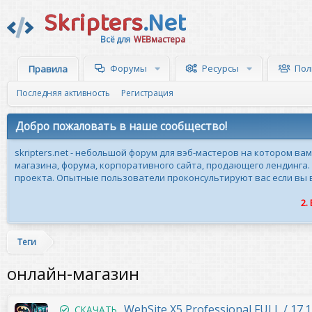
Skripters
.Net
Всё для
WEBмастера
Форумы
Ресурсы
Пол
Правила
Последняя активность
Регистрация
Добро пожаловать в наше сообщество!
skripters.net - небольшой форум для вэб-мастеров на котором ва
магазина, форума, корпоративного сайта, продающего лендинга.
проекта. Опытные пользователи проконсультируют вас если вы вн
2.
Теги
онлайн-магазин
WebSite X5 Professional FULL / 17.1
СКАЧАТЬ