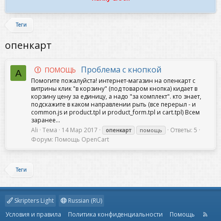
Теги
опенкарт
Проблема с кнопкой
ПОМОЩЬ
A
Помогите пожалуйста! интернет-магазин на опенкарт с
витрины клик "в корзину" (под товаром кнопка) кидает в
корзину цену за единицу, а надо "за комплект". кто знает,
подскажите в каком направлении рыть (все перерыл - и
common.js и product.tpl и product_form.tpl и cart.tpl) Всем
заранее...
Ali
Тема
14 Мар 2017
Ответы: 5
опенкарт
помощь
Форум:
Помощь OpenCart
Теги
Skripters Light
Russian (RU)
Условия и правила
Политика конфиденциальности
Помощь
R
S