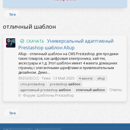
Теги
отличный шаблон
Универсальный адаптивный
СКАЧАТЬ
Prestashop шаблон Allup
Allup - отличный шаблон на CMS Prestashop для продажи
таких товаров, как цифровая электроника, хай-тек,
аксессуары и т.д. Этот шаблон имеет 4 макета домашних
страниц с элегантными шрифтами и привлекательным
дизайном. Демо...
ⓜⓨⓤⓢⓛⓘ
Тема
13 Май 2020
4 макета
allup
cms prestashop
prestashop
шаблон
Ответы:
адаптивный prestashop
шаблон
отличный
шаблон
0
Форум:
Шаблоны Prestashop
Теги