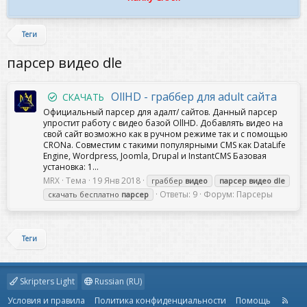
Теги
парсер видео dle
OllHD - граббер для adult сайта
СКАЧАТЬ
Официальный парсер для адалт/ сайтов. Данный парсер
упростит работу с видео базой OllHD. Добавлять видео на
свой сайт возможно как в ручном режиме так и с помощью
CRONа. Совместим с такими популярными CMS как DataLife
Engine, Wordpress, Joomla, Drupal и InstantCMS Базовая
установка: 1...
MRX
Тема
19 Янв 2018
граббер
видео
парсер
видео
dle
Ответы: 9
Форум:
Парсеры
скачать бесплатно
парсер
Теги
Skripters Light
Russian (RU)
Условия и правила
Политика конфиденциальности
Помощь
R