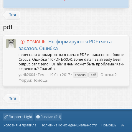
Теги
pdf
Не формируются PDF счета
ПОМОЩЬ
заказов. Ошибка.
перестали формироваться счета в PDF из заказа в шаблоне
Crocus. Ошибка "TCPDF ERROR: Some data has already been
output, can't send PDF file" в чем может быть проблема? Каки
ее решить? Спасибо.
yuzik2004
Тема
19 Сен 2017
Ответы: 2
crocus
pdf
Форум:
Помощь
Теги
Skripters Light
Russian (RU)
Условия и правила
Политика конфиденциальности
Помощь
R
S