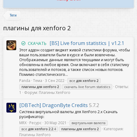
Теги
плагины для xenforo 2
[BS] Live forum statistics | v1.2.1
СКАЧАТЬ
Этот аддон создает виджет живой статистики форума, чтобы
ваши пользователи были в курсе и были вовлечены.
Отображаемые данные являются текущими и могут быть
обновлены в любое время. Они включают в себя статистику
пользователей и потоков, а также список новых потоков.
Помимо статистического...
Panda
Тема
3 Сен 2022
все
для
xenforo
2
Ответы:
плагины
для
xenforo
2
скачать live forum statistics
1
Форум:
Плагины XenForo
[DBTech] DragonByte Credits
5.7.2
Система виртуальной валюты для XenForo 2.x Скачать
русификатор:
MRX
Ресурс
30 Мар 2021
виртуальная валюта
Категория:
все
для
xenforo
2
.
2
.4
плагины
для
xenforo
2
Плагины XenForo