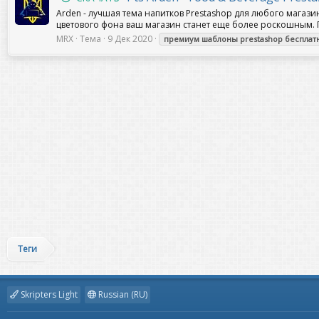
Arden - лучшая тема напитков Prestashop для любого магаз
цветового фона ваш магазин станет еще более роскошным. По
MRX
Тема
9 Дек 2020
премиум
шаблоны
prestashop
бесплат
Теги
Skripters Light
Russian (RU)