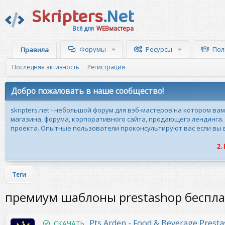
Skripters
.Net
Всё для
WEBмастера
Форумы
Ресурсы
Пол
Правила
Последняя активность
Регистрация
Добро пожаловать в наше сообщество!
skripters.net - небольшой форум для вэб-мастеров на котором ва
магазина, форума, корпоративного сайта, продающего лендинга.
проекта. Опытные пользователи проконсультируют вас если вы вн
2.
Теги
премиум шаблоны prestashop беспл
Pts Arden - Food & Beverage Prest
СКАЧАТЬ