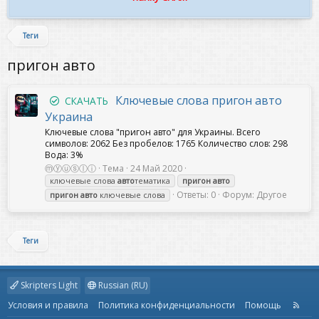
Теги
пригон авто
Ключевые слова пригон авто
СКАЧАТЬ
Украина
Ключевые слова "пригон авто" для Украины. Всего
символов: 2062 Без пробелов: 1765 Количество слов: 298
Вода: 3%
ⓜⓨⓤⓢⓛⓘ
Тема
24 Май 2020
ключевые слова
авто
тематика
пригон
авто
Ответы: 0
Форум:
Другое
пригон
авто
ключевые слова
Теги
Skripters Light
Russian (RU)
Условия и правила
Политика конфиденциальности
Помощь
R
S