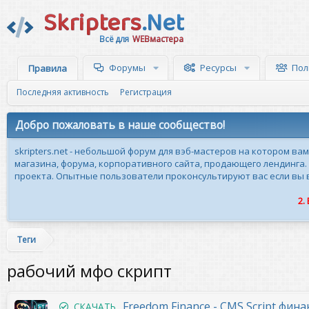
Skripters
.Net
Всё для
WEBмастера
Форумы
Ресурсы
Пол
Правила
Последняя активность
Регистрация
Добро пожаловать в наше сообщество!
skripters.net - небольшой форум для вэб-мастеров на котором ва
магазина, форума, корпоративного сайта, продающего лендинга.
проекта. Опытные пользователи проконсультируют вас если вы вн
2.
Теги
рабочий мфо скрипт
Freedom Finance - CMS Script фина
СКАЧАТЬ