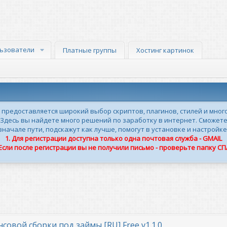
ьзователи
Платные группы
Хостинг картинок
м предоставляется широкий выбор скриптов, плагинов, стилей и мног
 Здесь вы найдете много решений по заработку в интернет. Сможете
ачале пути, подскажут как лучше, помогут в установке и настройке
1. Для регистрации доступна только одна почтовая служба - GMAIL
 Если после регистрации вы не получили письмо - проверьте папку С
нсовой сборки под займы [RU] Free v1.1.0