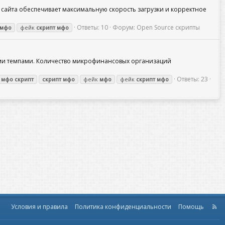
сайта обеспечивает максимальную скорость загрузки и корректное
Ответы: 10
Форум:
Open Source скрипты
мфо
фейк
скрипт
мфо
ыми темпами. Количество микрофинансовых организаций
Ответы: 23
ь
мфо
скрипт
скрипт
мфо
фейк
мфо
фейк
скрипт
мфо
Условия и правила
Политика конфиденциальности
Помощь
R
S
S