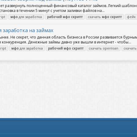
яет развернуть полноценный финансовый каталог займов. Легкий шаблон 
ановка в течении 5 минут с учетом заливки файлов на...
ipt
мфо
для заработка
рабочий
мфо
скрипт
скачать
мфо
скрипт
фейк
 заработка на займах
ке. Не секрет, что данная область бизнеса в России развивается бурн
ся конкуренция. Денежные займы давно уже вышли в интернет - чтобы...
ript
мфо
для заработка
рабочий
мфо
скрипт
скачать openloan
скачат