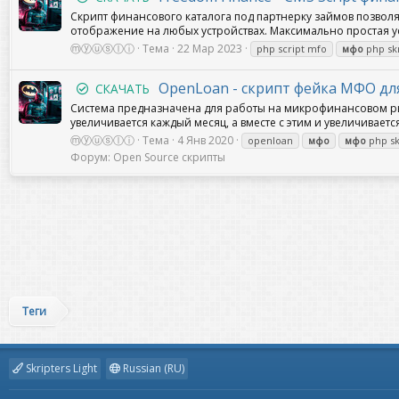
Скрипт финансового каталога под партнерку займов позвол
отображение на любых устройствах. Максимально простая уст
ⓜⓨⓤⓢⓛⓘ
Тема
22 Мар 2023
php script mfo
мфо
php skr
OpenLoan - скрипт фейка МФО для
СКАЧАТЬ
Cистема предназначена для работы на микрофинансовом рын
увеличивается каждый месяц, а вместе с этим и увеличивает
ⓜⓨⓤⓢⓛⓘ
Тема
4 Янв 2020
openloan
мфо
мфо
php sk
Форум:
Open Source скрипты
Теги
Skripters Light
Russian (RU)