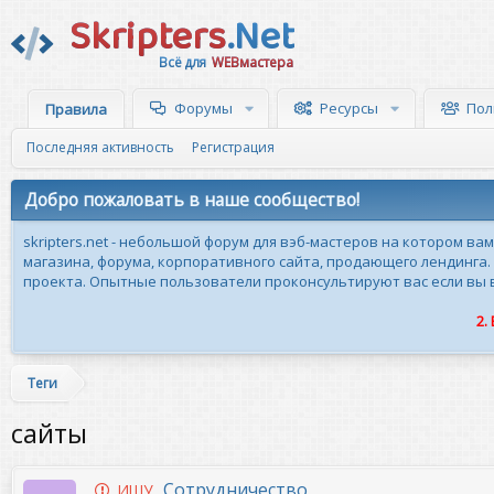
Skripters
.Net
Всё для
WEBмастера
Форумы
Ресурсы
Пол
Правила
Последняя активность
Регистрация
Добро пожаловать в наше сообщество!
skripters.net - небольшой форум для вэб-мастеров на котором ва
магазина, форума, корпоративного сайта, продающего лендинга.
проекта. Опытные пользователи проконсультируют вас если вы вн
2.
Теги
сайты
Сотрудничество
ИЩУ