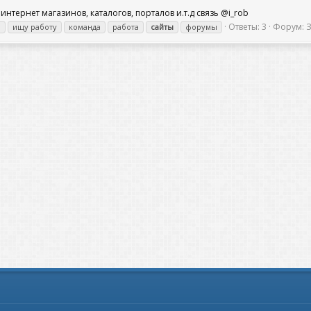
нтернет магазинов, каталогов, порталов и.т.д связь @i_rob
Ответы: 3
Форум:
З
н
ищу работу
команда
работа
сайты
форумы