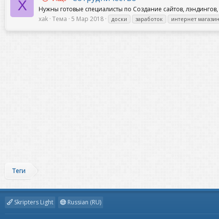
X
Нужны готовые специалисты по Создание сайтов, лэндингов, и
xak
Тема
5 Мар 2018
доски
заработок
интернет магази
Теги
Skripters Light
Russian (RU)