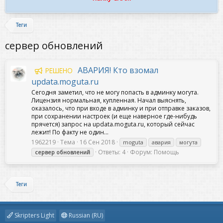
Теги
сервер обновлений
АВАРИЯ! Кто взомал
РЕШЕНО
updata.moguta.ru
Сегодня заметил, что не могу попасть в админку могута.
Лицензия нормальная, купленная. Начал выяснять,
оказалось, что при входе в админку и при отправке заказов,
при сохранении настроек (и еще наверное где-нибудь
прячется) запрос на updata.moguta.ru, который сейчас
лежит! По факту не один...
1962219
Тема
16 Сен 2018
moguta
авария
могута
Ответы: 4
Форум:
Помощь
сервер
обновлений
Теги
Skripters Light
Russian (RU)