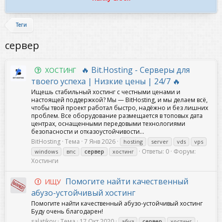
Теги
сервер
🔥 Bit.Hosting - Cерверы для
ХОСТИНГ
твоего успеха | Низкие цены | 24/7 🔥
Ищешь стабильный хостинг с честными ценами и
настоящей поддержкой? Мы — BitHosting, и мы делаем всё,
чтобы твой проект работал быстро, надёжно и без лишних
проблем. Все оборудование размещается в топовых дата
центрах, оснащенными передовыми технологиями
безопасности и отказоустойчивости...
BitHosting
Тема
7 Янв 2026
hosting
server
vds
vps
Ответы: 0
Форум:
windows
впс
сервер
хостинг
Хостинги
Помогите найти качественный
ИЩУ
абузо-устойчивый хостинг
Помогите найти качественный абузо-устойчивый хостинг
Буду очень благодарен!
salatikov
Тема
17 Окт 2020
абуз
сервер
хостинг