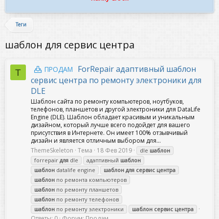
Теги
шаблон для сервис центра
ForRepair адаптивный шаблон
ПРОДАМ
T
сервис центра по ремонту электроники для
DLE
Шаблон сайта по ремонту компьютеров, ноутбуков,
телефонов, планшетов и другой электроники для DataLife
Engine (DLE). Шаблон обладает красивым и уникальным
дизайном, который лучше всего подойдет для вашего
присутствия в Интернете. Он имеет 100% отзывчивый
дизайн и является отличным выбором для...
ThemeSkeleton
Тема
18 Фев 2019
dle
шаблон
forrepair
для
dle
адаптивный
шаблон
шаблон
datalife engine
шаблон
для
сервис
центра
шаблон
по ремонта компьютеров
шаблон
по ремонту планшетов
шаблон
по ремонту телефонов
шаблон
по ремонту электроники
шаблон
сервис
центра
Ответы: 0
Форум:
Продам