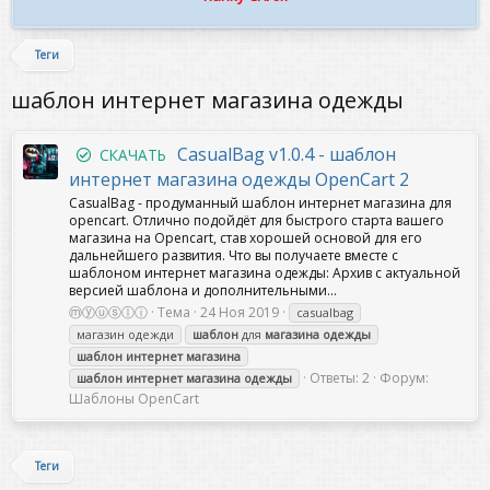
Теги
шаблон интернет магазина одежды
CasualBag v1.0.4 - шаблон
СКАЧАТЬ
интернет магазина одежды OpenCart 2
CasualBag - продуманный шаблон интернет магазина для
opencart. Отлично подойдёт для быстрого старта вашего
магазина на Opencart, став хорошей основой для его
дальнейшего развития. Что вы получаете вместе с
шаблоном интернет магазина одежды: Архив с актуальной
версией шаблона и дополнительными...
ⓜⓨⓤⓢⓛⓘ
Тема
24 Ноя 2019
casualbag
магазин одежди
шаблон
для
магазина
одежды
шаблон
интернет
магазина
Ответы: 2
Форум:
шаблон
интернет
магазина
одежды
Шаблоны OpenCart
Теги