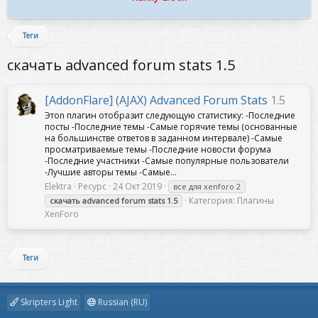
Теги
скачать advanced forum stats 1.5
[AddonFlare] (AJAX) Advanced Forum Stats
1.5
Этоn плагин отобразит следующую статистику: -Последние
посты -Последние темы -Самые горячие темы (основанные
на большинстве ответов в заданном интервале) -Самые
просматриваемые темы -Последние новости форума
-Последние участники -Самые популярные пользователи
-Лучшие авторы темы -Самые...
Elektra
Ресурс
24 Окт 2019
все для xenforo 2
Категория:
Плагины
скачать
advanced
forum
stats
1.5
XenForo
Теги
Skripters Light
Russian (RU)