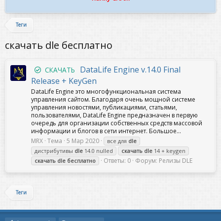
Теги
скачать dle бесплатно
DataLife Engine v.14.0 Final
СКАЧАТЬ
Release + KeyGen
DataLife Engine это многофункциональная система
управления сайтом. Благодаря очень мощной системе
управления новостями, публикациями, статьями,
пользователями, DataLife Engine предназначен в первую
очередь для организации собственных средств массовой
информации и блогов в сети интернет. Большое...
MRX
Тема
5 Мар 2020
все для
dle
дистрибутивы
dle
14.0 nulled
скачать
dle
14 + keygen
Ответы: 0
Форум:
Релизы DLE
скачать
dle
бесплатно
Теги