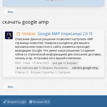
Теги
скачать google amp
Google AMP (impel.amp) 2.0.15
PREMIUM
Описание Данное решение позволяет настроить AMP
страницы новостей, товаров и разделов для вашего
магазина или новостного сайта, разметка проходит
валидацию Google. Что умеет наше решение Создания
табов со статической информацией для описания доставки,
оплаты и пр. Установка лого вашей компании...
MRX
Тема
15 Янв 2020
все для 1с битрикс
все плагины для 1с битрикс бесплатно
скачать
google
amp
Ответы: 0
Форум:
Скрипты 1C Битрикс
Теги
Skripters Light
Russian (RU)