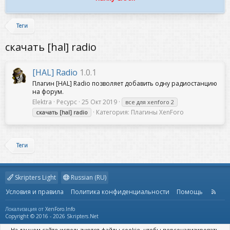
Теги
скачать [hal] radio
[HAL] Radio
1.0.1
Плагин [HAL] Radio позволяет добавить одну радиостанцию
на форум.
Elektra
Ресурс
25 Окт 2019
все для xenforo 2
Категория:
Плагины XenForo
скачать
[hal]
radio
Теги
Skripters Light
Russian (RU)
Условия и правила
Политика конфиденциальности
Помощь
R
S
S
Локализация от
XenForo.Info
Copyright © 2016 - 2026 Skripters.Net
На данном сайте используются файлы cookie, чтобы персонализировать