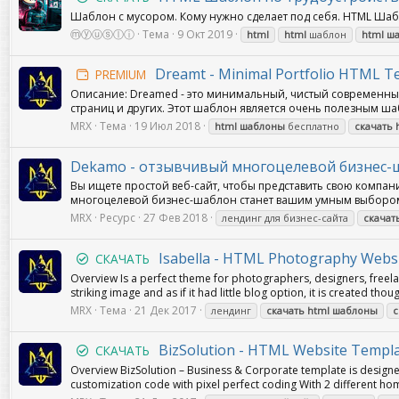
Шаблон с мусором. Кому нужно сделает под себя. HTML Шабл
ⓜⓨⓤⓢⓛⓘ
Тема
9 Окт 2019
html
html
шаблон
html
ш
Dreamt - Minimal Portfolio HTML T
PREMIUM
Описание: Dreamed - это минимальный, чистый современны
страниц и других. Этот шаблон является очень полезным шаб
MRX
Тема
19 Июл 2018
html
шаблоны
бесплатно
скачать
Dekamo - отзывчивый многоцелевой бизнес-
Вы ищете простой веб-сайт, чтобы представить свою компани
многоцелевой бизнес-шаблон станет вашим умным выбором, 
MRX
Ресурс
27 Фев 2018
лендинг для бизнес-сайта
скачат
Isabella - HTML Photography Webs
СКАЧАТЬ
Overview Is a perfect theme for photographers, designers, freela
striking image and as if it had little blog option, it is created thoug
MRX
Тема
21 Дек 2017
лендинг
скачать
html
шаблоны
с
BizSolution - HTML Website Templ
СКАЧАТЬ
Overview BizSolution – Business & Corporate template is designed
customization code with pixel perfect coding With 2 different ho