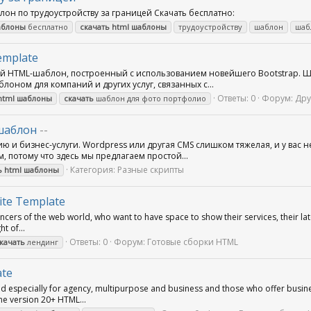
он по трудоустройству за границей Скачать бесплатно:
аблоны
бесплатно
скачать
html
шаблоны
трудоустройству
шаблон
шаб
emplate
й HTML-шаблон, построенный с использованием новейшего Bootstrap. Ша
лоном для компаний и других услуг, связанных с...
Ответы: 0
Форум:
Дру
html
шаблоны
скачать
шаблон для фото портфолио
шаблон
--
ю и бизнес-услуги. Wordpress или другая CMS слишком тяжелая, и у вас н
потому что здесь мы предлагаем простой...
Категория:
Разные скрипты
ь
html
шаблоны
ite Template
ncers of the web world, who want to have space to show their services, their la
ht of...
Ответы: 0
Форум:
Готовые сборки HTML
качать
лендинг
ate
 especially for agency, multipurpose and business and those who offer busines
me version 20+ HTML...