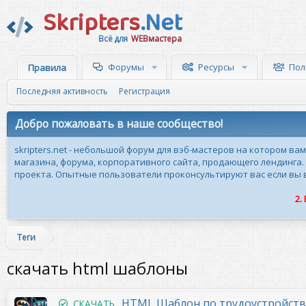
Skripters
.Net
Всё для
WEBмастера
Форумы
Ресурсы
Пол
Правила
Последняя активность
Регистрация
Добро пожаловать в наше сообщество!
skripters.net - небольшой форум для вэб-мастеров на котором ва
магазина, форума, корпоративного сайта, продающего лендинга.
проекта. Опытные пользователи проконсультируют вас если вы вн
2.
Теги
скачать html шаблоны
HTML Шаблон по трудоустройств
СКАЧАТЬ