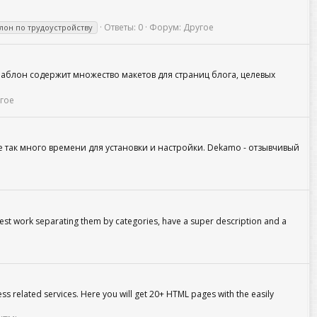
Ответы: 0
Форум:
Другое
лон по трудоустройству
блон содержит множество макетов для страниц блога, целевых
гое
е так много времени для установки и настройки. Dekamo - отзывчивый
test work separating them by categories, have a super description and a
s related services. Here you will get 20+ HTML pages with the easily