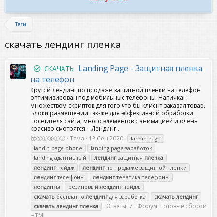
Теги
скачать лендинг пленка
Landing Page - Защитная пленка
СКАЧАТЬ
на телефон
Крутой лендинг по продаже защитной пленки на телефон,
оптимизирован под мобильные телефоны. Напичкан
множеством скриптов для того что бы клиент заказал товар.
Блоки размещении так-же для эффективной обработки
посетителя сайта, много элементов с анимацией и очень
красиво смотрятся. - Лендинг...
ⓜⓨⓤⓢⓛⓘ
Тема
18 Сен 2020
landin page
landin page phone
landing page заработок
landing адаптивный
лендинг
защитная
пленка
лендинг
пейдж
лендинг
по продаже защитной пленки
лендинг
телефоны
лендинг
тематика телефоны
лендинг
ы
резиновый
лендинг
пейдж
скачать
бесплатно
лендинг
для заработка
скачать
лендинг
Ответы: 7
Форум:
Готовые сборки
скачать
лендинг
пленка
HTML