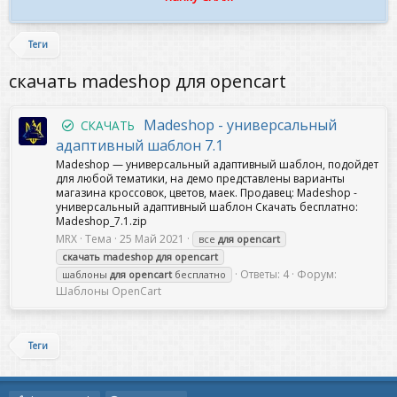
Теги
скачать madeshop для opencart
Madeshop - универсальный
СКАЧАТЬ
адаптивный шаблон 7.1
Madeshop — универсальный адаптивный шаблон, подойдет
для любой тематики, на демо представлены варианты
магазина кроссовок, цветов, маек. Продавец: Madeshop -
универсальный адаптивный шаблон Скачать бесплатно:
Madeshop_7.1.zip
MRX
Тема
25 Май 2021
все
для
opencart
скачать
madeshop
для
opencart
Ответы: 4
Форум:
шаблоны
для
opencart
бесплатно
Шаблоны OpenCart
Теги