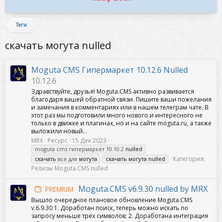
Теги
скачать могута nulled
Moguta CMS Гипермаркет 10.12.6 Nulled
10.12.6
Здравствуйте, друзья! Moguta.CMS активно развивается
благодаря вашей обратной связи. Пишите ваши пожелания
и замечания в комментариях или в нашем телеграм чате. В
этот раз мы подготовили много нового и интересного не
только в движке и плагинах, но и на сайте moguta.ru, а также
выложили новый...
MRX
Ресурс
15 Дек 2023
moguta cms гипермаркет 10.10.2
nulled
Категория:
скачать
все для
могута
скачать
могута
nulled
Релизы Moguta.CMS nulled
Moguta.CMS v6.9.30 nulled by MRX
PREMIUM
Вышло очередное плановое обновление Moguta.CMS
v.6.9.30 1. Доработан поиск, теперь можно искать по
запросу меньше трёх символов; 2. Доработана интеграция