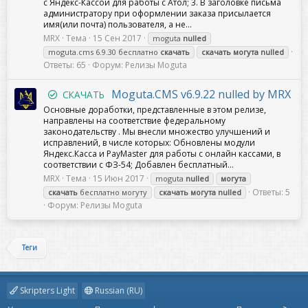
с Яндекс-Кассой для работы с Атол; 3. В заголовке письма
администратору при оформлении заказа присылается
имя(или почта) пользователя, а не...
MRX
Тема
15 Сен 2017
moguta
nulled
moguta.cms 6.9.30 бесплатно
скачать
скачать
могута
nulled
Ответы: 65
Форум:
Релизы Moguta
Moguta.CMS v6.9.22 nulled by MRX
СКАЧАТЬ
Основные доработки, представленные в этом релизе,
направлены на соответствие федеральному
законодательству . Мы внесли множество улучшений и
исправлений, в числе которых: Обновлены модули
Яндекс.Касса и PayMaster для работы с онлайн кассами, в
соответствии с ФЗ-54; Добавлен бесплатный...
MRX
Тема
15 Июн 2017
moguta
nulled
могута
Ответы: 5
скачать
бесплатно могуту
скачать
могута
nulled
Форум:
Релизы Moguta
Теги
Skripters Light
Russian (RU)