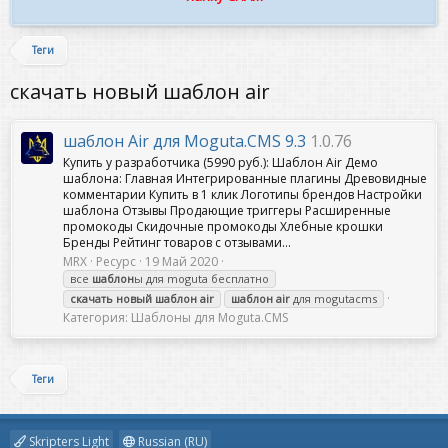
Теги
скачать новый шаблон air
шаблон Air для Moguta.CMS 9.3
1.0.76
Купить у разработчика (5990 руб.): Шаблон Air Демо
шаблона: Главная Интегрированные плагины Древовидные
комментарии Купить в 1 клик Логотипы брендов Настройки
шаблона Отзывы Продающие триггеры Расширенные
промокоды Скидочные промокоды Хлебные крошки
Бренды Рейтинг товаров с отзывами...
MRX
Ресурс
19 Май 2020
все
шаблон
ы для moguta бесплатно
скачать
новый
шаблон
air
шаблон
air
для mogutacms
Категория:
Шаблоны для Moguta.CMS
Теги
Skripters Light
Russian (RU)