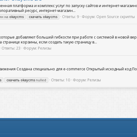
ременная платформа и комплекс услуг по запуску сайтов и интернет-магази
корпоративный ресурс, интернет‑магазин...
Ответы: 9
Форум:
Open Source скрипты
ин на
okaycms
скачать
okaycms
оторые добавляют большей гибкости при работе с системой в новой верс
странице корзины, если создать такую страницу в...
Ответы: 23
Форум:
Релизы
ижения Создана специально для e-commerce Открытый исходный код По
Ответы: 10
Форум:
Релизы
s
скачать
okaycms
nulled