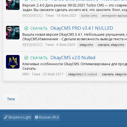
Версия: 2.4.0 Дата релиза: 09.02.2021 Turbo CMS — это сов
задач. Вы сможете сделать из него всё, что захотите: блог, 
ⓜⓨⓤⓢⓛⓘ
Тема
18 Фев 2021
turbo cms
интернет-магаз
OkayCMS PRO v3.4.1 NULLED
СКАЧАТЬ
Вышла новая версия OkayCMS 3.4.1. Небольшие улучшения, к
OkayCMS Изменения: - Сделали возможность вывода текста на 
ⓜⓨⓤⓢⓛⓘ
Тема
8 Фев 2020
okaycms
скачать
okaycms
OkayCMS v2.0 Nulled
СКАЧАТЬ
Ключевые особенности OkayCMS: Оптимизирована для продв
Скачать:
MRX
Тема
23 Май 2017
okaycms
2.0 nulled
скачать
okaycm
Теги
Skripters Light
Russian (RU)