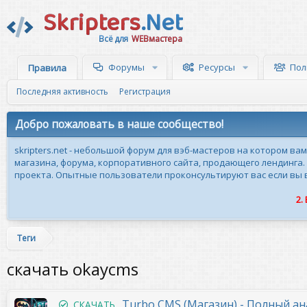
Skripters
.Net
Всё для
WEBмастера
Форумы
Ресурсы
Пол
Правила
Последняя активность
Регистрация
Добро пожаловать в наше сообщество!
skripters.net - небольшой форум для вэб-мастеров на котором ва
магазина, форума, корпоративного сайта, продающего лендинга.
проекта. Опытные пользователи проконсультируют вас если вы вн
2.
Теги
скачать okaycms
Turbo CMS (Магазин) - Полный ан
СКАЧАТЬ